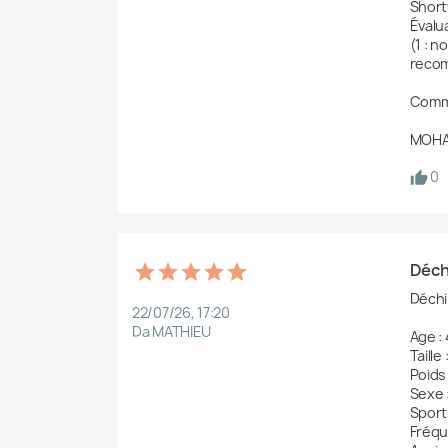
Shorty
Évalua
(1 : 
recom
Comme
MOHA
0
Déch
Déchi
22/07/26, 17:20
Da MATHIEU
Age : 
Taille : 	17
Poids :
Sexe :
Sport
Fréqu