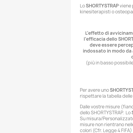
Lo
SHORTYSTRAP
viene 
kinesiterapisti o osteopa
L’effetto di avvicina
l’efficacia dello SHO
deve essere percep
indossato in modo da 
(più in basso possibile
Per avere uno
SHORTYS
rispettare la tabella dell
Dalle vostre misure (fian
dello SHORTYSTRAP. Lo
Su misura/Personalizzato)
misure non rientrano nell
colori (Cfr. Legge 4 FIFA