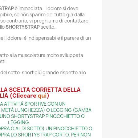
STRAP
è immediata. Il dolore si deve
bile, se non sparire del tutto già dalla
so contrario, vi preghiamo di contattarci
llo
SHORTYSTRAP
scelto
.
e il dolore, è indispensabile il parere di un
atto alla muscolatura molto sviluppata
sti
.
del sotto-short più grande rispetto allo
LLA SCELTA CORRETTA DELLA
LIA
(Cliccare
qui
)
CA ATTIVITÀ SPORTIVE CON UN
 METÀ LUNGHEZZA) O LEGGING (GAMBA
 UNO SHORTYSTRAP PINOCCHIETTO O
LEGGING.
OPRA O AL DI SOTTO) UN PINOCCHIETTO O
PRA LO SHORTYSTRAP CORTO, PER NON