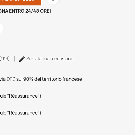
GNA ENTRO 24/48 ORE!
(1116)
Scrivi la tua recensione
ia DPD sul 90% del territorio francese
dule "Réassurance")
dule "Réassurance")