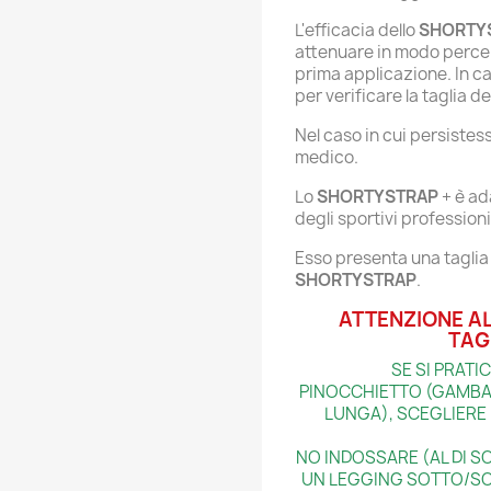
L'efficacia dello
SHORTY
attenuare in modo percepi
prima applicazione. In ca
per verificare la taglia de
Nel caso in cui persistess
medico
.
Lo
SHORTYSTRAP
+ è ad
degli sportivi professioni
Esso presenta una taglia 
SHORTYSTRAP
.
ATTENZIONE A
TAG
SE SI PRATI
PINOCCHIETTO (GAMBA
LUNGA), SCEGLIERE
NO INDOSSARE (AL DI S
UN LEGGING SOTTO/SO