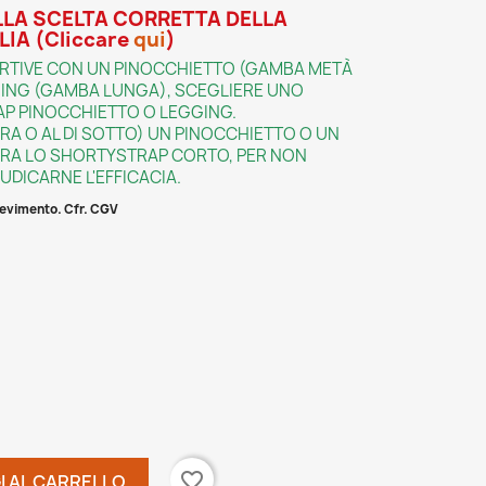
LLA SCELTA CORRETTA DELLA
LIA
(Cliccare
qui
)
PORTIVE CON UN PINOCCHIETTO (GAMBA METÀ
ING (GAMBA LUNGA), SCEGLIERE UNO
P PINOCCHIETTO O LEGGING.
RA O AL DI SOTTO) UN PINOCCHIETTO O UN
RA LO SHORTYSTRAP CORTO, PER NON
UDICARNE L'EFFICACIA.
icevimento. Cfr. CGV
ERT2
favorite_border
I AL CARRELLO