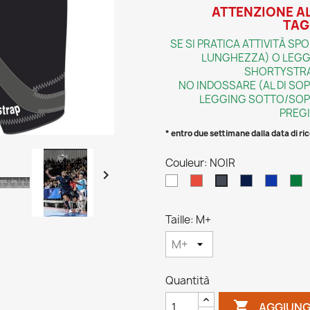
ATTENZIONE A
TAG
SE SI PRATICA ATTIVITÀ S
LUNGHEZZA) O LEGG
SHORTYSTRA
NO INDOSSARE (AL DI SOP
LEGGING SOTTO/SOP
PREGI
* entro due settimane dalla data di r
Couleur: NOIR

BLANC
ROUGE
MARINE
BLEU
V
NOIR
FONCÉE
ROY
LEGALL
Taille: M+
Quantità

AGGIUNG