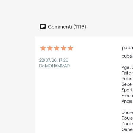
Commenti (1116)
puba
pubal
22/07/26, 17:26
Da MOHAMMAD
Age : 
Taille :
Poids 
Sexe :
Sport
Fréqu
Ancie
Douleu
Douleu
Douleu
Gène l