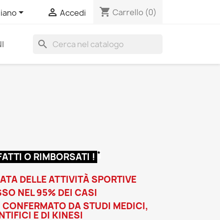
shopping_cart


Carrello
(0)
liano
Accedi
search
I
*
ATTI O RIMBORSATI
!
ATA DELLE ATTIVITÀ SPORTIVE
SO NEL 95% DEI CASI
 CONFERMATO DA STUDI MEDICI,
TIFICI E DI KINESI