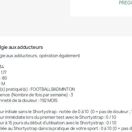
PREGI
lgie aux adducteurs
gie aux adducteurs, opération également

34

 177

: 80

 M

(s) pratiqué(s) : FOOTBALL BADMINTON

ence (Nombre de fois par semaine) : 3

nneté de la douleur : 192 MOIS

r initiale sans le Shortystrap : notée de 0 à 10  (0 = pas de douleur ; 
r immédiate lors du premier test avec le Shortystrap : 0 / 10

r à 15 jours du début d'utilisation avec le Shortystrap : 0 / 10

iée au Shortystrap dans la pratique de votre sport : 0 à 10 (0 = pas d