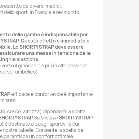
prescritto da diversi medici,
ti dello sport, in Francia e nel mondo
.
mento delle gambe è indispensabile per
RTYSTRAP. Questo effetto è immediato e
ibile. Lo SHORTYSTRAP deve essere
assicurare una messa in tensione delle
cinghie elastiche.
 verso il ginocchio e più in alto possibile
verso l’ombelico
)
TRAP
efficace e confortevole è importante
e misure
.
chi, cosce, altezza) dipenderà la scelta
SHORTYSTRAP
Su Misura (
SHORTYSTRAP
 è destinato a quegli sportivi le cui
e nostre tabelle. Consente la scelta dei
) e garantisce un comfort ottimale
.