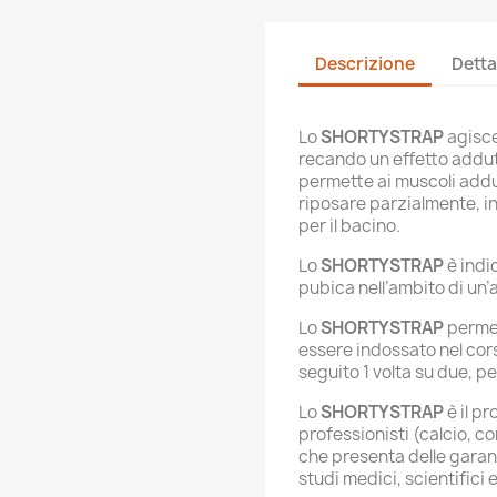
Descrizione
Detta
Lo
SHORTYSTRAP
agisce
recando un effetto addutt
permette ai muscoli addut
riposare parzialmente, i
per il bacino
.
Lo
SHORTYSTRAP
è indi
pubica nell’ambito di un’a
Lo
SHORTYSTRAP
permet
essere indossato nel corso
seguito 1 volta su due, p
Lo
SHORTYSTRAP
è il pr
professionisti (calcio, co
che presenta delle garan
studi medici, scientifici e