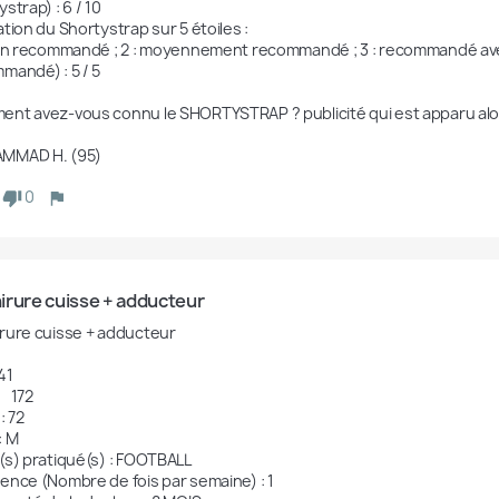
strap) : 6 / 10

tion du Shortystrap sur 5 étoiles : 

non recommandé ; 2 : moyennement recommandé ; 3 : recommandé avec 
mandé) : 5 / 5

nt avez-vous connu le SHORTYSTRAP ? publicité qui est apparu alors
MMAD H. (95)
0
irure cuisse + adducteur
rure cuisse + adducteur

41

2

 72

 M

(s) pratiqué(s) : FOOTBALL

ence (Nombre de fois par semaine) : 1
