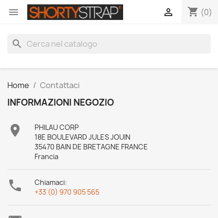
shopping_cart


(0)
search
Home
Contattaci
INFORMAZIONI NEGOZIO

PHILAU CORP
18E BOULEVARD JULES JOUIN
35470 BAIN DE BRETAGNE FRANCE
Francia

Chiamaci:
+33 (0) 970 905 565