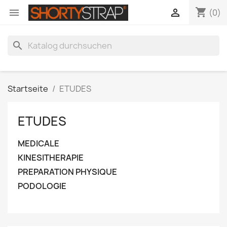
shopping_cart


(0)
search
Startseite
ETUDES
ETUDES
MEDICALE
KINESITHERAPIE
PREPARATION PHYSIQUE
PODOLOGIE